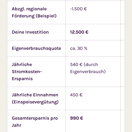
Abzgl. regionale
-1.500 €
- 2
Förderung (Beispiel)
Sp
Deine Investition
12.500 €
18
Eigenverbrauchsquote
ca. 30 %
ca.
Jährliche
540 € (durch
1.0
Stromkosten-
Eigenverbrauch)
Ei
Ersparnis
Jährliche Einnahmen
450 €
29
(Einspeisevergütung)
Gesamtersparnis pro
990 €
1.3
Jahr