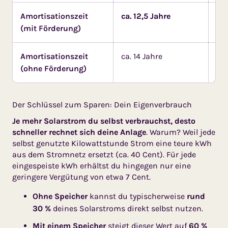
Amortisationszeit
ca. 12,5 Jahre
ca.
(mit Förderung)
Amortisationszeit
ca. 14 Jahre
ca.
(ohne Förderung)
Der Schlüssel zum Sparen: Dein Eigenverbrauch
Je mehr Solarstrom du selbst verbrauchst, desto
schneller rechnet sich deine Anlage
. Warum? Weil jede
selbst genutzte Kilowattstunde Strom eine teure kWh
aus dem Stromnetz ersetzt (ca. 40 Cent). Für jede
eingespeiste kWh erhältst du hingegen nur eine
geringere Vergütung von etwa 7 Cent.
Ohne Speicher
kannst du typischerweise
rund
30 %
deines Solarstroms direkt selbst nutzen.
Mit einem Speicher
steigt dieser Wert auf
60 %