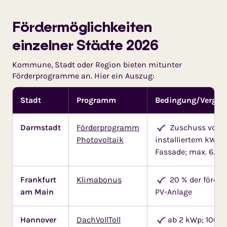
Fördermöglichkeiten
einzelner Städte 2026
Kommune, Stadt oder Region bieten mitunter
Förderprogramme an. Hier ein Auszug:
Stadt
Programm
Bedingung/Vergüt
Darmstadt
Förderprogramm
Zuschuss von b
Photovoltaik
installiertem kWp 
Fassade; max. 6.00
Frankfurt
Klimabonus
20 % der förder
am Main
PV-Anlage
Hannover
DachVollToll
ab 2 kWp; 100 E