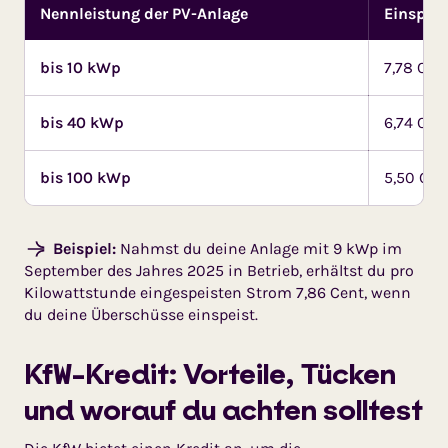
Nennleistung der PV-Anlage
Einspei
bis 10 kWp
7,78 Ce
bis 40 kWp
6,74 Ce
bis 100 kWp
5,50 Ce
Beispiel:
Nahmst du deine Anlage mit 9 kWp im
September des Jahres 2025 in Betrieb, erhältst du pro
Kilowattstunde eingespeisten Strom 7,86 Cent, wenn
du deine Überschüsse einspeist.
KfW-Kredit: Vorteile, Tücken
und worauf du achten solltest