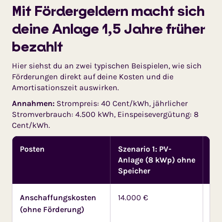
Mit Fördergeldern macht sich
deine Anlage 1,5 Jahre früher
bezahlt
Hier siehst du an zwei typischen Beispielen, wie sich
Förderungen direkt auf deine Kosten und die
Amortisationszeit auswirken.
Annahmen:
Strompreis: 40 Cent/kWh, jährlicher
Stromverbrauch: 4.500 kWh, Einspeisevergütung: 8
Cent/kWh.
Posten
Szenario 1: PV-
Sze
Anlage (8 kWp) ohne
kW
Speicher
kW
Anschaffungskosten
14.000 €
21.
(ohne Förderung)