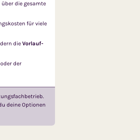
d über die gesamte
gskosten für viele
ndern die
Vorlauf­
oder der
ungs­fachbetrieb.
du deine Optionen