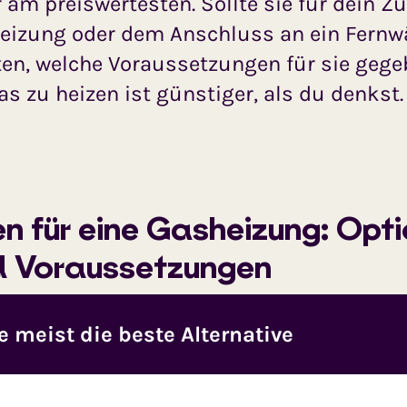
am preiswertesten. Sollte sie für dein Z
eizung oder dem Anschluss an ein Fernwä
iten, welche Voraus­setzungen für sie ge
s zu heizen ist günstiger, als du denkst.
en für eine Gas­heizung: Opt
 ­Voraus­setzungen
eist die beste Alternative