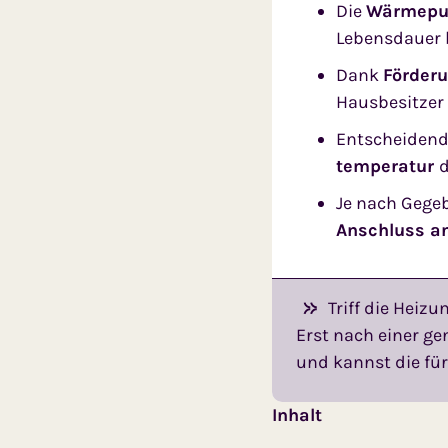
Die
Wärmep
Lebensdauer 
Dank
Förderu
Hausbesitzer
Entscheidend 
temperatur
d
Je nach Gege
Anschluss a
Triff die Heiz
Erst nach einer g
und kannst die für
Inhalt