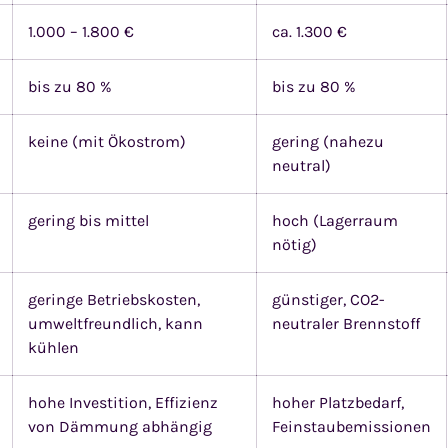
1.000 – 1.800 €
ca. 1.300 €
bis zu 80 %
bis zu 80 %
keine (mit Ökostrom)
gering (nahezu
neutral)
gering bis mittel
hoch (Lagerraum
nötig)
geringe Betriebskosten,
günstiger, CO2-
umweltfreundlich, kann
neutraler Brennstoff
kühlen
hohe Investition, Effizienz
hoher Platzbedarf,
von Dämmung abhängig
Feinstaubemissionen