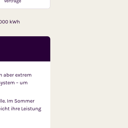
Verträge
0.000 kWh
n aber extrem
tsystem – um
olle. Im Sommer
icht ihre Leistung