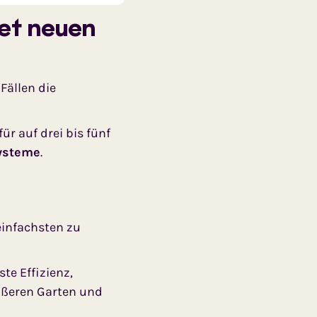
et neuen
Fällen die
r auf drei bis fünf
systeme
.
einfachsten zu
te Effizienz,
rößeren Garten und