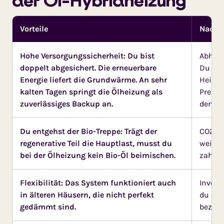
Vorteile
Nachte
Hohe Versorgungssicherheit: Du bist
Abhäng
doppelt abgesichert. Die erneuerbare
Du ben
Energie liefert die Grundwärme. An sehr
Heizöl
kalten Tagen springt die Ölheizung als
Preis
zuverlässiges Backup an.
dem M
Du entgehst der Bio-Treppe: Trägt der
CO2-K
regenerative Teil die Hauptlast, musst du
weiter
bei der Ölheizung kein Bio-Öl beimischen.
zahlen
Flexibilität: Das System funktioniert auch
Invest
in älteren Häusern, die nicht perfekt
du ein
gedämmt sind.
bezahl