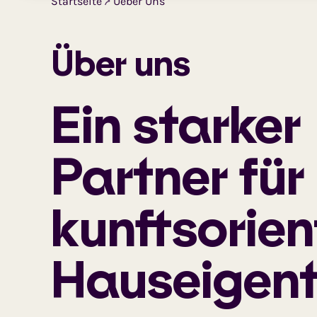
Startseite
Ueber Uns
Über uns
Ein starker
Partner für
kunfts­orien
Haus­eigen­