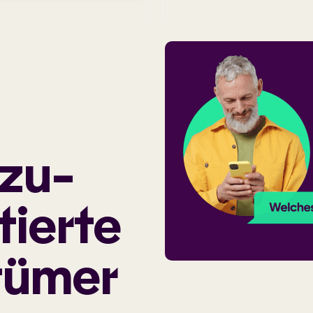
 zu­
­tierte
tümer