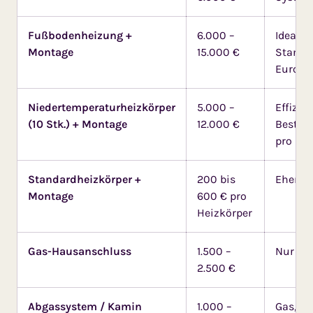
Fußbodenheizung +
6.000 –
Ideal f
Montage
15.000 €
Standar
Euro p
Niedertemperaturheizkörper
5.000 –
Effizie
(10 Stk.) + Montage
12.000 €
Bestand
pro Hei
Standardheizkörper +
200 bis
Eher fü
Montage
600 € pro
Heizkörper
Gas-Hausanschluss
1.500 –
Nur Ga
2.500 €
Abgassystem / Kamin
1.000 –
Gas, Öl,