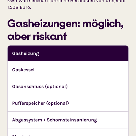
kWh Wärmebedarf jährliche Heizkosten von ungefähr
1.508 Euro.
Gasheizungen: möglich,
aber riskant
Gasheizung
H
Gaskessel
2
Gasanschluss (optional)
1
Pufferspeicher (optional)
5
Abgassystem / Schornsteinsanierung
1