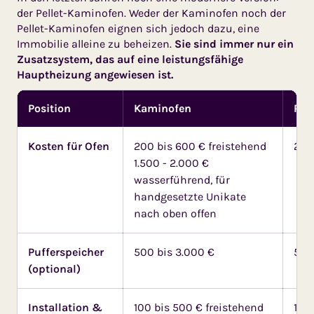
der Pellet-Kaminofen. Weder der Kaminofen noch der
Pellet-Kaminofen eignen sich jedoch dazu, eine
Immobilie alleine zu beheizen.
Sie sind immer nur ein
Zusatzsystem, das auf eine leistungsfähige
Hauptheizung angewiesen ist.
Position
Kaminofen
Pel
Kosten für Ofen
200 bis 600 € freistehend
2.5
1.500 - 2.000 €
wasserführend, für
handgesetzte Unikate
nach oben offen
Pufferspeicher
500 bis 3.000 €
500
(optional)
Installation &
100 bis 500 € freistehend
100