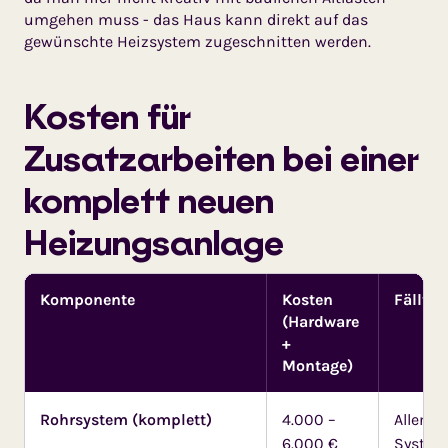
umgehen muss - das Haus kann direkt auf das
gewünschte Heizsystem zugeschnitten werden.
Kosten für
Zusatzarbeiten bei einer
komplett neuen
Heizungsanlage
Komponente
Kosten
Fällt an
(Hardware
+
Montage)
Rohrsystem (komplett)
4.000 –
Allen w
6.000 €
System