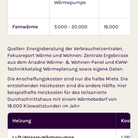
Wärmepumpe
Fernwärme
5.000 - 20.000
16.000
Quellen: Energieberatung der Verbraucherzentralen,
Fokusreport Wärme und Wohnen: Zentrale Ergebnisse
aus dem Ariadne Wärme- & Wohnen-Panel und KWW-
Technik­katalog Wärme­planung sowie eigene Daten.
Die Anschaffungskosten sind nur die halbe Miete. Die
entstehenden Heizkosten sind die andere Hälfte. Hier
beispielhafte Heizkosten für das teilsanierte
Durchschnittshaus mit einem Wärmebedarf von
18.000 Kilowattstunden im Jahr:
Heizung
Kosten 
Luft-Wasser-Wärmepumpe
1.285