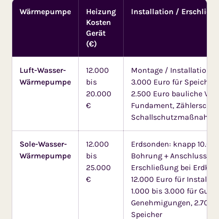
Wärmepumpe
Heizung
Installation / Erschließ
Kosten
Gerät
(€)
Luft-Wasser-
12.000
Montage / Installation 3
Wärmepumpe
bis
3.000 Euro für Speicher 
20.000
2.500 Euro bauliche Vorb
€
Fundament, Zählerschr
Schallschutzmaßnahmen
Sole-Wasser-
12.000
Erdsonden: knapp 10.000
Wärmepumpe
bis
Bohrung + Anschluss, 2.
25.000
Erschließung bei Erdkoll
€
12.000 Euro für Installa
1.000 bis 3.000 für Gut
Genehmigungen, 2.700 bi
Speicher