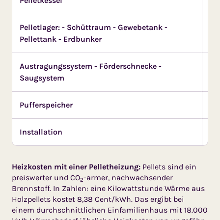
Pelletkessel
7.
Pelletlager: - Schüttraum - Gewebetank -
1.
Pellettank - Erdbunker
Austragungssystem - Förderschnecke -
50
Saugsystem
bi
Pufferspeicher
2.
Installation
2.
Heizkosten mit einer Pelletheizung:
Pellets sind ein
preiswerter und CO
-armer, nachwachsender
2
Brennstoff. In Zahlen: eine Kilowattstunde Wärme aus
Holzpellets kostet 8,38 Cent/kWh. Das ergibt bei
einem durchschnittlichen Einfamilienhaus mit 18.000