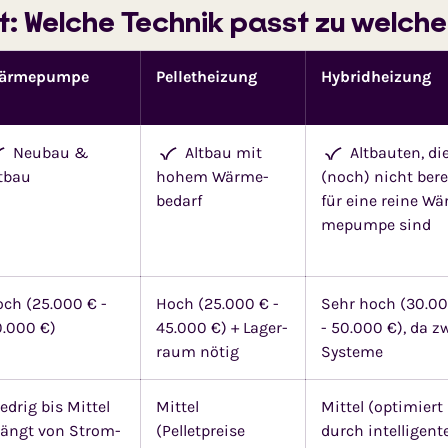
t: Welche Technik passt zu welch
ärmepumpe
Pelletheizung
Hybridheizung
Neubau &
Altbau mit
Altbauten, di
tbau
hohem Wärme­
(noch) nicht bere
bedarf
für eine reine Wä
me­pumpe sind
ch (25.000 € -
Hoch (25.000 € -
Sehr hoch (30.0
.000 €)
45.000 €) + Lager­
- 50.000 €), da z
raum nötig
Systeme
edrig bis Mittel
Mittel
Mittel (optimiert
hängt von Strom­
(Pelletpreise
durch intelligent